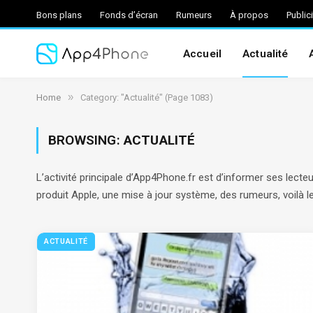
Bons plans
Fonds d’écran
Rumeurs
À propos
Public
Accueil
Actualité
»
Home
Category: "Actualité" (Page 1083)
BROWSING:
ACTUALITÉ
L’activité principale d’App4Phone.fr est d’informer ses lecte
produit Apple, une mise à jour système, des rumeurs, voilà le 
ACTUALITÉ