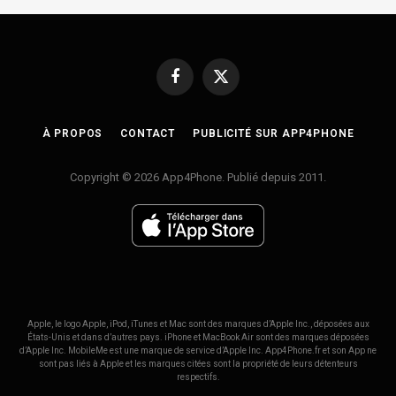
Facebook
X
(Twitter)
À PROPOS
CONTACT
PUBLICITÉ SUR APP4PHONE
Copyright © 2026 App4Phone. Publié depuis 2011.
Apple, le logo Apple, iPod, iTunes et Mac sont des marques d’Apple Inc., déposées aux
États-Unis et dans d’autres pays. iPhone et MacBook Air sont des marques déposées
d’Apple Inc. MobileMe est une marque de service d’Apple Inc. App4Phone.fr et son App ne
sont pas liés à Apple et les marques citées sont la propriété de leurs détenteurs
respectifs.