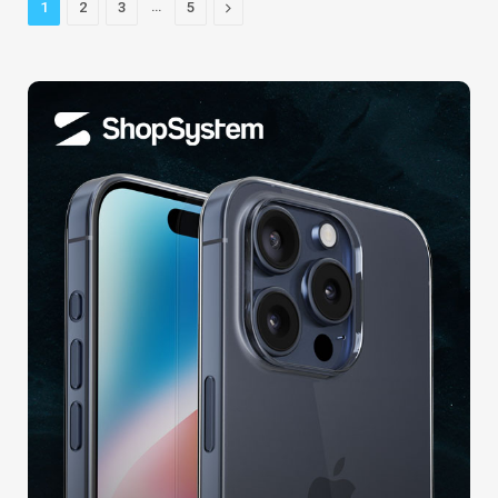
…
Next
1
2
3
5