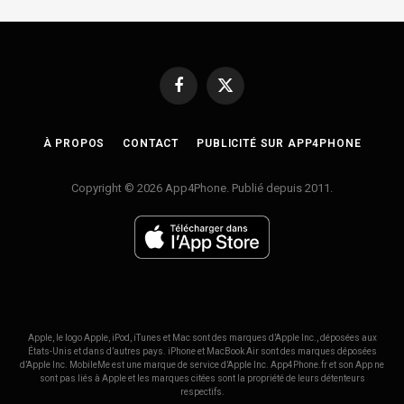
Facebook
X
(Twitter)
À PROPOS
CONTACT
PUBLICITÉ SUR APP4PHONE
Copyright © 2026 App4Phone. Publié depuis 2011.
Apple, le logo Apple, iPod, iTunes et Mac sont des marques d’Apple Inc., déposées aux
États-Unis et dans d’autres pays. iPhone et MacBook Air sont des marques déposées
d’Apple Inc. MobileMe est une marque de service d’Apple Inc. App4Phone.fr et son App ne
sont pas liés à Apple et les marques citées sont la propriété de leurs détenteurs
respectifs.