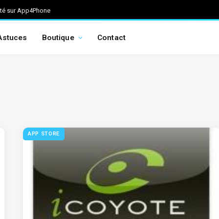
ité sur App4Phone
Astuces
Boutique
Contact
APP STORE