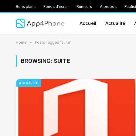
Bons plans
Fonds d’écran
Rumeurs
À propos
Public
Accueil
Actualité
»
Home
Posts Tagged "suite"
BROWSING:
SUITE
ACTUALITÉ