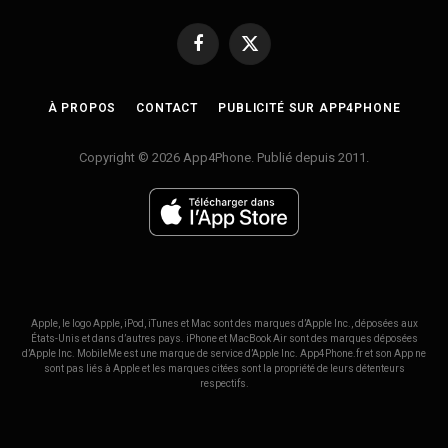
Facebook
X
(Twitter)
À PROPOS
CONTACT
PUBLICITÉ SUR APP4PHONE
Copyright © 2026 App4Phone. Publié depuis 2011.
Apple, le logo Apple, iPod, iTunes et Mac sont des marques d’Apple Inc., déposées aux
États-Unis et dans d’autres pays. iPhone et MacBook Air sont des marques déposées
d’Apple Inc. MobileMe est une marque de service d’Apple Inc. App4Phone.fr et son App ne
sont pas liés à Apple et les marques citées sont la propriété de leurs détenteurs
respectifs.