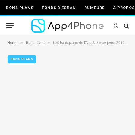
BONS PLANS
FONDS D’ÉCRAN
RUMEURS
À PROPOS
»
»
Home
Bons plans
Les bons plans de l’App Store ce jeudi 24 février 2011
BONS PLANS