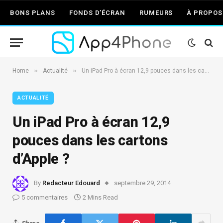
BONS PLANS
FONDS D’ÉCRAN
RUMEURS
À PROPOS
»
»
Home
Actualité
Un iPad Pro à écran 12,9 pouces dans les cartons d’Apple ?
ACTUALITÉ
Un iPad Pro à écran 12,9
pouces dans les cartons
d’Apple ?
By
Redacteur Edouard
septembre 29, 2014
5 commentaires
2 Mins Read