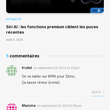
ACTUALITÉ
Siri AI : les fonctions premium ciblent les puces
récentes
août 5, 2026
5
commentaires
triskel
on
septembre 29, 2014 12:29 pm
On va tabler sur 899€ pour 32mo…
Ça laisse rêveur (ironie)
REPLY
Maxiime
on
septembre 29, 2014 2:28 pm