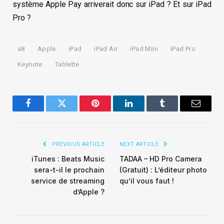
système Apple Pay arriverait donc sur iPad ? Et sur iPad
Pro ?
a8
Apple
iPad
iPad Air
iPad Mini
iPad Pro
Keynote
Tablette
Facebook
Twitter
Pinterest
LinkedIn
Tumblr
Email
PREVIOUS ARTICLE
NEXT ARTICLE
iTunes : Beats Music
TADAA – HD Pro Camera
sera-t-il le prochain
(Gratuit) : L’éditeur photo
service de streaming
qu’il vous faut !
d’Apple ?