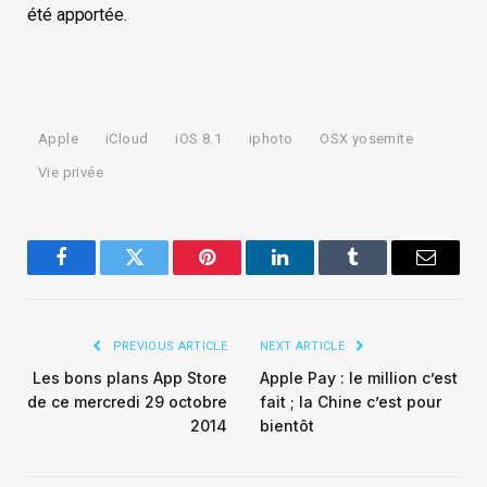
été apportée.
Apple
iCloud
iOS 8.1
iphoto
OSX yosemite
Vie privée
Facebook
Twitter
Pinterest
LinkedIn
Tumblr
Email
PREVIOUS ARTICLE
NEXT ARTICLE
Les bons plans App Store
Apple Pay : le million c’est
de ce mercredi 29 octobre
fait ; la Chine c’est pour
2014
bientôt