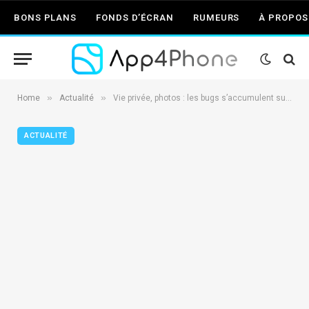
BONS PLANS
FONDS D’ÉCRAN
RUMEURS
À PROPOS
»
»
Home
Actualité
Vie privée, photos : les bugs s’accumulent sur les OS d’Apple
ACTUALITÉ