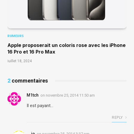
RUMEURS
Apple proposerait un coloris rose avec les iPhone
16 Pro et 16 Pro Max
juillet 18, 2024
2
commentaires
M1tch
on
novembre 25, 2014 11:50 am
Il est payant…
REPLY
jo
on
novembre 25, 2014 3:37 pm