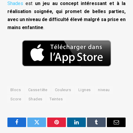
Shades
est
un jeu au concept intéressant et à la
réalisation soignée, qui promet de belles parties,
avec un niveau de difficulté élevé malgré sa prise en
mains enfantine
.
Blocs
Casse tête
Couleurs
Lignes
niveau
Score
Shades
Teintes
Facebook
Twitter
Pinterest
LinkedIn
Tumblr
Email