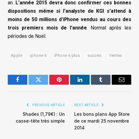
an.
L’année 2015 devra donc confirmer ces bonnes
dispositions même si l’analyste de KGI s’attend à
moins de 50 millions d’iPhone vendus au cours des
trois premiers mois de l’année
. Normal après les
périodes de Noël.
Apple
iphone 6
iPhone 6 plus
succés
Ventes
Facebook
Twitter
Pinterest
LinkedIn
Tumblr
Email
PREVIOUS ARTICLE
NEXT ARTICLE
Shades (1,79€) : Un
Les bons plans App Store
casse-tête très simple
de ce mardi 25 novembre
2014