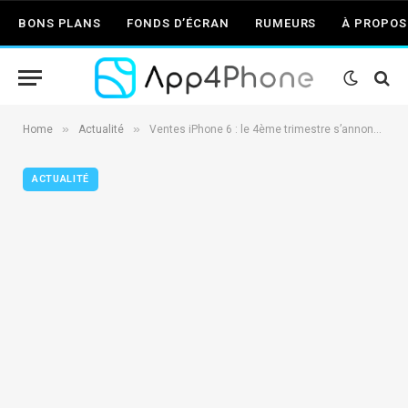
BONS PLANS
FONDS D’ÉCRAN
RUMEURS
À PROPOS
»
»
Home
Actualité
Ventes iPhone 6 : le 4ème trimestre s’annonce exceptionnel
ACTUALITÉ