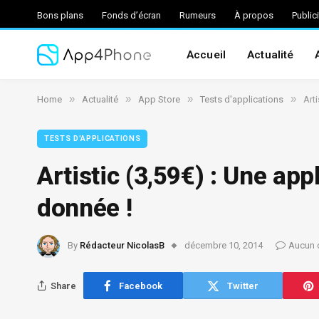
Bons plans
Fonds d’écran
Rumeurs
À propos
Public
Accueil
Actualité
»
»
»
»
Home
Actualité
App Store
Tests d'applications
Art
TESTS D'APPLICATIONS
Artistic (3,59€) : Une ap
donnée !
By
Rédacteur NicolasB
décembre 10, 2014
Aucun 
Share
Facebook
Twitter