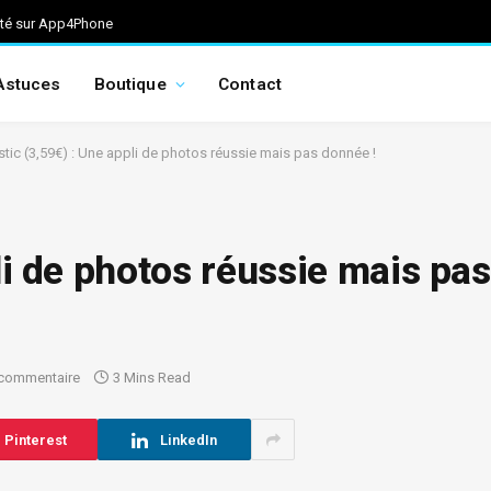
ité sur App4Phone
Astuces
Boutique
Contact
istic (3,59€) : Une appli de photos réussie mais pas donnée !
pli de photos réussie mais pas
commentaire
3 Mins Read
Pinterest
LinkedIn