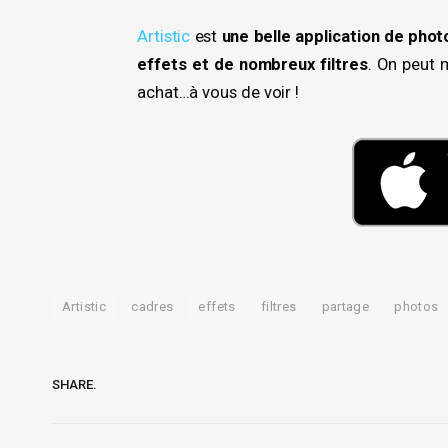
Artistic
est
une belle application de phot
effets et de nombreux filtres
. On peut 
achat…à vous de voir !
Artistic
cadres
effets
filtres
partage
photos
SHARE.