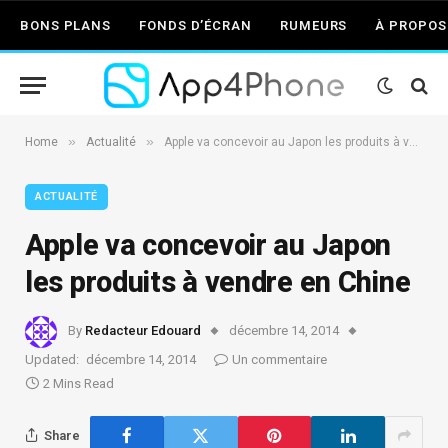
BONS PLANS
FONDS D’ÉCRAN
RUMEURS
À PROPOS
»
»
Home
Actualité
Apple va concevoir au Japon les produits à vendre en Chine
ACTUALITÉ
Apple va concevoir au Japon
les produits à vendre en Chine
By
Redacteur Edouard
décembre 14, 2014
Updated:
décembre 14, 2014
Un commentaire
2 Mins Read
Share