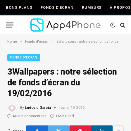
BONS PLANS
FONDS D’ÉCRAN
RUMEURS
À PROPOS
»
»
Home
Fonds d'écran
3Wallpapers : notre sélection de fonds d’écran du 19/02/2016
FONDS D'ÉCRAN
3Wallpapers : notre sélection
de fonds d’écran du
19/02/2016
By
Ludovic Garcia
février 19, 2016
Aucun commentaire
1 Min Read