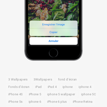
3 Wallpapers
3Wallpapers
fond d'écran
Fonds d'écran
iPad
iPad 4
iphone
iphone 4
iPhone 4S
iPhone 5
iphone 5 wallpaper
iphone 5C
iPhone 5s
iphone 6
iPhone 6 plus
iPhone Retina