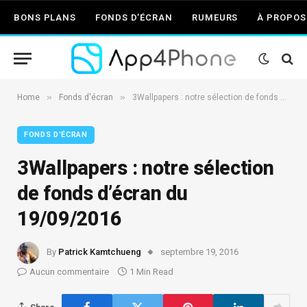
BONS PLANS
FONDS D’ÉCRAN
RUMEURS
À PROPOS
»
»
Home
Fonds d'écran
3Wallpapers : notre sélection de fonds d’écran du 19/09/2016
FONDS D'ÉCRAN
3Wallpapers : notre sélection
de fonds d’écran du
19/09/2016
By
Patrick Kamtchueng
septembre 19, 2016
Aucun commentaire
1 Min Read