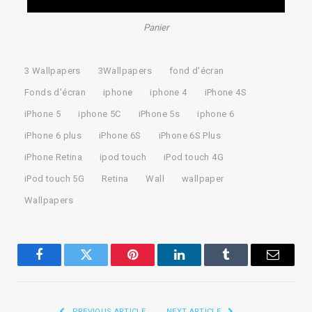
Panier
3 Wallpapers
3Wallpapers
fond d'écran
Fonds d'écran
iphone
iphone 4
iPhone 4S
iPhone 5
iphone 5C
iPhone 5s
iphone 6
iPhone 6 plus
iPhone 6S
iPhone 6S Plus
iPhone Retina
ipod touch
iPod touch 4G
iPod touch 5G
Retina
Wall
wallpaper
Wallpapers
Facebook
Twitter
Pinterest
LinkedIn
Tumblr
Email
PREVIOUS ARTICLE
NEXT ARTICLE