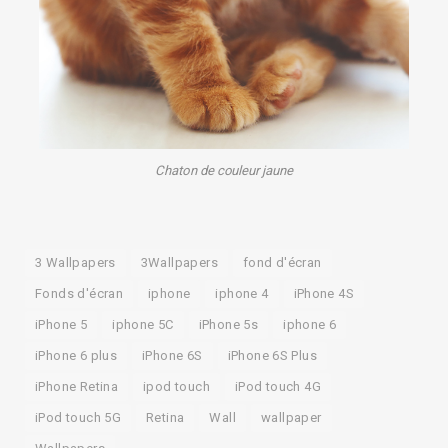
Chaton de couleur jaune
3 Wallpapers
3Wallpapers
fond d'écran
Fonds d'écran
iphone
iphone 4
iPhone 4S
iPhone 5
iphone 5C
iPhone 5s
iphone 6
iPhone 6 plus
iPhone 6S
iPhone 6S Plus
iPhone Retina
ipod touch
iPod touch 4G
iPod touch 5G
Retina
Wall
wallpaper