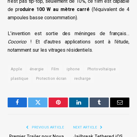
n’est pas tip-top, seulement de 10%, ce film est capable
de pr
oduire 100 W au mètre carré
(l’équivalent de 4
ampoules basse consommation).
L’invention est sortie des méninges de français…
Cocorico
! Et d’autres applications sont à l’étude,
notamment sur les vitrages résidentiels.
Apple
énergie
Film
iphone
Photovoltaïque
plastique
Protection écran
recharge
Facebook
Twitter
Pinterest
LinkedIn
Tumblr
Email
PREVIOUS ARTICLE
NEXT ARTICLE
Premier Trailer pour Nova
Jailbreak Tethered iOS