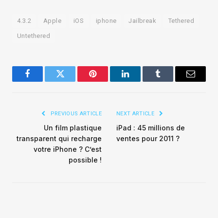
4.3.2
Apple
iOS
iphone
Jailbreak
Tethered
Untethered
Facebook
Twitter
Pinterest
LinkedIn
Tumblr
Email
PREVIOUS ARTICLE
NEXT ARTICLE
Un film plastique
iPad : 45 millions de
transparent qui recharge
ventes pour 2011 ?
votre iPhone ? C’est
possible !