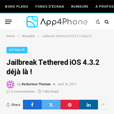
BONS PLANS
FONDS D’ÉCRAN
RUMEURS
À PROPOS
»
»
Home
Actualité
Jailbreak Tethered iOS 4.3.2 déjà là !
ACTUALITÉ
Jailbreak Tethered iOS 4.3.2
déjà là !
By
Redacteur Thomas
avril 16, 2011
3 commentaires
1 Min Read
Share