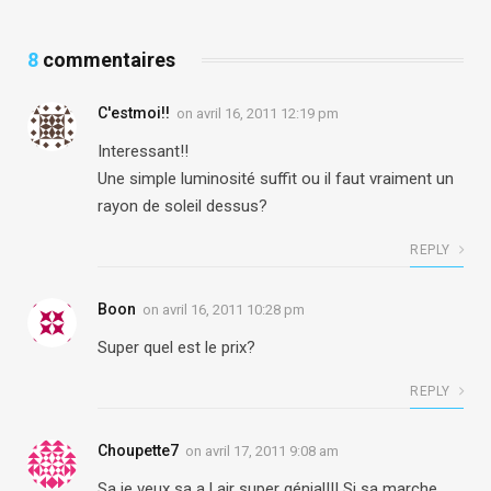
8
commentaires
C'estmoi!!
on
avril 16, 2011 12:19 pm
Interessant!!
Une simple luminosité suffit ou il faut vraiment un
rayon de soleil dessus?
REPLY
Boon
on
avril 16, 2011 10:28 pm
Super quel est le prix?
REPLY
Choupette7
on
avril 17, 2011 9:08 am
Sa je veux sa a l air super génial!!! Si sa marche