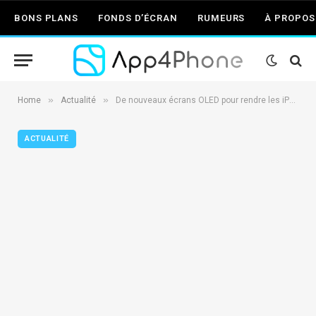
BONS PLANS
FONDS D’ÉCRAN
RUMEURS
À PROPOS
»
»
Home
Actualité
De nouveaux écrans OLED pour rendre les iPhone de 2019 plus fins et plus légers ?
ACTUALITÉ