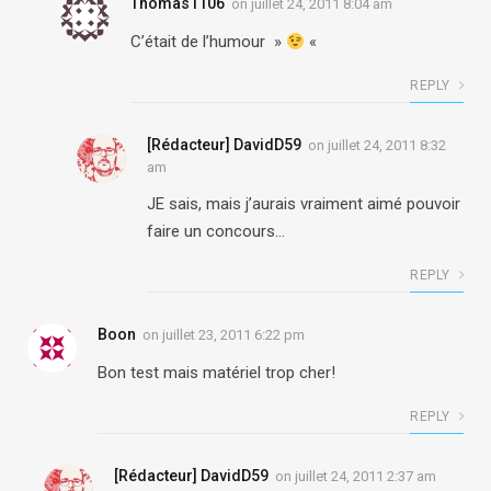
Thomas1106
on
juillet 24, 2011 8:04 am
C’était de l’humour »
«
REPLY
[Rédacteur] DavidD59
on
juillet 24, 2011 8:32
am
JE sais, mais j’aurais vraiment aimé pouvoir
faire un concours…
REPLY
Boon
on
juillet 23, 2011 6:22 pm
Bon test mais matériel trop cher!
REPLY
[Rédacteur] DavidD59
on
juillet 24, 2011 2:37 am