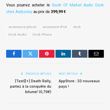
Vous pourrez acheter le
South Of Market Audio Dock
chez Audyssey
au prix de
399,99 €
accessoire iphone
accessoire iPod
dock
Dock Audio
Dock iPhone
Facebook
Twitter
Pinterest
LinkedIn
Tumblr
Email
PREVIOUS ARTICLE
NEXT ARTICLE
[Test][+] Death Rally,
AppStore : 33 nouveaux
partez à la conquête du
pays !
bitume! (0,79€)