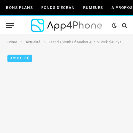
BONS PLANS
FONDS D’ÉCRAN
RUMEURS
À PROPOS
»
»
Home
Actualité
Test du South Of Market Audio Dock d’Audyssey, un dock audio haut de gamme
ACTUALITÉ