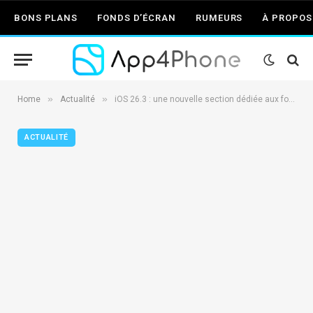
BONS PLANS
FONDS D’ÉCRAN
RUMEURS
À PROPOS
»
»
Home
Actualité
iOS 26.3 : une nouvelle section dédiée aux fonds d’écran météo
ACTUALITÉ