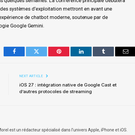
ns quelques semaines. La conférence principale débutera
ns des systèmes d’exploitation mettront en avant une
e expérience de chatbot moderne, soutenue par de
logie Google Gemini.
Facebook
Twitter
Pinterest
LinkedIn
Tumblr
Ema
NEXT ARTICLE
iOS 27 : intégration native de Google Cast et
d’autres protocoles de streaming
orel est un rédacteur spécialisé dans l’univers Apple, iPhone et iOS.