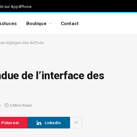
ité sur App4Phone
Astuces
Boutique
Contact
 des réglages des AirPods
ndue de l’interface des
e
2 Mins Read
Pinterest
LinkedIn