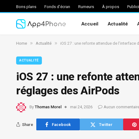
Bons plans
Fonds d’écran
Rumeurs
À propos
Public
Accueil
Actualité
»
»
Home
Actualité
iOS 27 : une refonte attendue de l’interface
ACTUALITÉ
iOS 27 : une refonte atte
réglages des AirPods
By
Thomas Morel
mai 24, 2026
Aucun commentair
Share
Facebook
Twitter