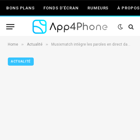
BONS PLANS
FONDS D’ÉCRAN
RUMEURS
À PROPOS
»
»
Home
Actualité
Musixmatch intègre les paroles en direct dans CarPlay avec une nouvelle mise à jour
ACTUALITÉ