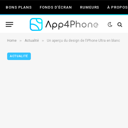
BONS PLANS
FONDS D’ÉCRAN
RUMEURS
À PROPOS
»
»
Home
Actualité
Un aperçu du design de l’iPhone Ultra en blanc
ACTUALITÉ