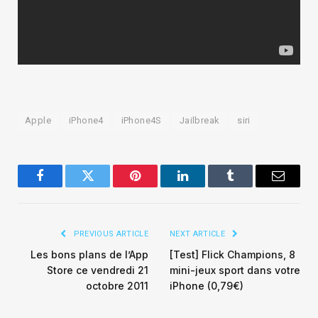
Apple
iPhone4
iPhone4S
Jailbreak
siri
Facebook
Twitter
Pinterest
LinkedIn
Tumblr
Email
PREVIOUS ARTICLE
NEXT ARTICLE
Les bons plans de l’App
[Test] Flick Champions, 8
Store ce vendredi 21
mini-jeux sport dans votre
octobre 2011
iPhone (0,79€)