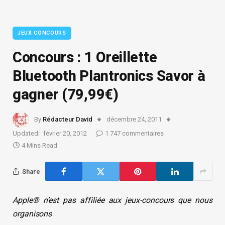
JEUX CONCOURS
Concours : 1 Oreillette
Bluetooth Plantronics Savor à
gagner (79,99€)
By
Rédacteur David
décembre 24, 2011
Updated:
février 20, 2012
1 747 commentaires
4 Mins Read
Share
Apple® n’est pas affiliée aux jeux-concours que nous
organisons