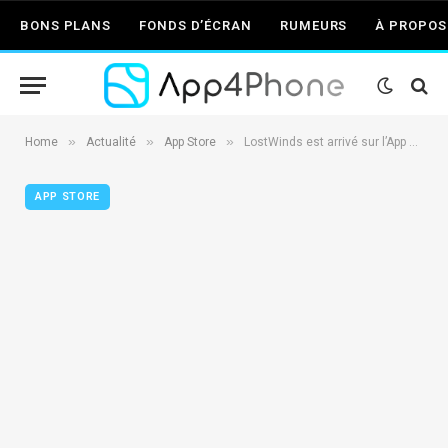
BONS PLANS
FONDS D’ÉCRAN
RUMEURS
À PROPOS
»
»
»
Home
Actualité
App Store
LostWinds est arrivé sur l’App Store (2,99€)
APP STORE