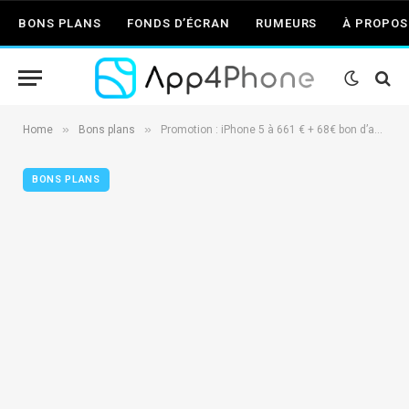
BONS PLANS
FONDS D’ÉCRAN
RUMEURS
À PROPOS
»
»
Home
Bons plans
Promotion : iPhone 5 à 661 € + 68€ bon d’achat
BONS PLANS