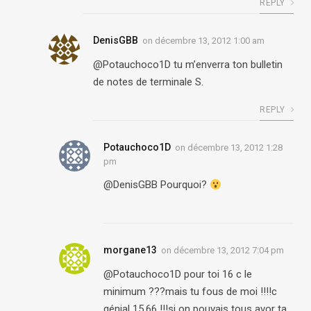
REPLY
DenisGBB
on
décembre 13, 2012 1:00 am
@Potauchoco1D tu m’enverra ton bulletin
de notes de terminale S.
REPLY
Potauchoco1D
on
décembre 13, 2012 1:28
pm
@DenisGBB Pourquoi?
morgane13
on
décembre 13, 2012 7:04 pm
@Potauchoco1D pour toi 16 c le
minimum ???mais tu fous de moi !!!!c
génial 15,66 !!!si on pouvais tous avor ta