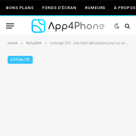
BONS PLANS
FONDS D’ÉCRAN
RUMEURS
À PROPOS
»
»
Home
Actualité
Concept iOS : une liste déroulante pour un accès rapide
ACTUALITÉ