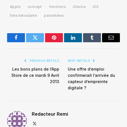
Apple
concept
fonctions
iDevice
iOS
liste déroulante
paramtères
Facebook
Twitter
Pinterest
LinkedIn
Tumblr
Email
PREVIOUS ARTICLE
NEXT ARTICLE
Les bons plans de l’App
Une offre d’emploi
Store de ce mardi 9 Avril
confirmerait l’arrivée du
2013
capteur d’empreinte
digitale ?
Redacteur Remi
X