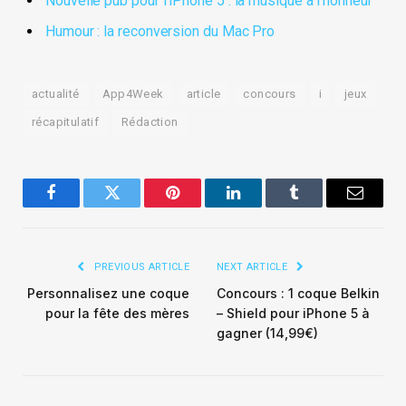
Nouvelle pub pour l’iPhone 5 : la musique à l’honneur
Humour : la reconversion du Mac Pro
actualité
App4Week
article
concours
i
jeux
récapitulatif
Rédaction
Facebook
Twitter
Pinterest
LinkedIn
Tumblr
Email
PREVIOUS ARTICLE
NEXT ARTICLE
Personnalisez une coque
Concours : 1 coque Belkin
pour la fête des mères
– Shield pour iPhone 5 à
gagner (14,99€)