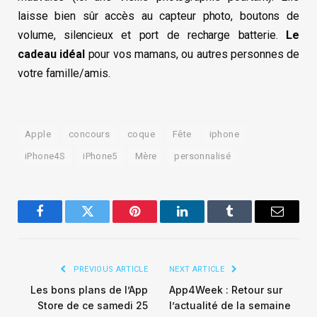
laisse bien sûr accès au capteur photo, boutons de
volume, silencieux et port de recharge batterie.
Le
cadeau idéal
pour vos mamans, ou autres personnes de
votre famille/amis.
Apple
concours
coque
Fête
iphone
iPhone4S
iPhone5
Mère
personnalisé
Facebook
Twitter
Pinterest
LinkedIn
Tumblr
Email
PREVIOUS ARTICLE
NEXT ARTICLE
Les bons plans de l’App
App4Week : Retour sur
Store de ce samedi 25
l’actualité de la semaine