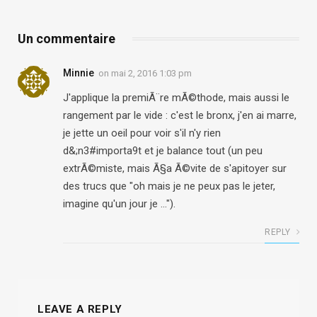
Un commentaire
Minnie
on
mai 2, 2016 1:03 pm
J'applique la premiÃ¨re mÃ©thode, mais aussi le
rangement par le vide : c'est le bronx, j'en ai marre,
je jette un oeil pour voir s'il n'y rien
d&;n3#importa9t et je balance tout (un peu
extrÃ©miste, mais Ã§a Ã©vite de s'apitoyer sur
des trucs que "oh mais je ne peux pas le jeter,
imagine qu'un jour je …").
REPLY
LEAVE A REPLY