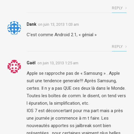
REPLY
Dank
on
juin 13, 2013 1:03 am
C’est comme Android 2.1, « génial »
REPLY
Gaël
on
juin 13, 2013 1:25 am
Apple se rapproche pas de « Samsung » . Apple
suit une tendence generale!!! Après Samsung,
certes. Il n y a pas QUE ces deux là dans le Monde.
Toutes les boîtes de comm. le disent, on tend vers
l épuration, la simplification, etc.
IOS 7 est déconcertant pour ma part mais a près
une journée je commence à m t faire. Les
nouveautés apportes ss jailbreak sont bien
présentées , pour certaines vraiment plus belles