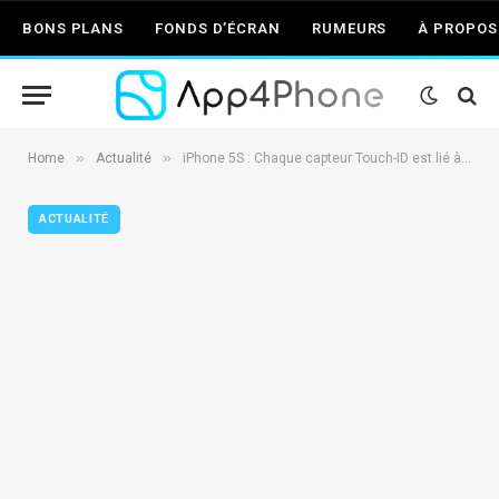
BONS PLANS
FONDS D’ÉCRAN
RUMEURS
À PROPOS
»
»
Home
Actualité
iPhone 5S : Chaque capteur Touch-ID est lié à un processeur A7 unique
ACTUALITÉ