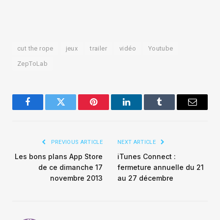
cut the rope
jeux
trailer
vidéo
Youtube
ZepToLab
Facebook
Twitter
Pinterest
LinkedIn
Tumblr
Email
PREVIOUS ARTICLE
NEXT ARTICLE
Les bons plans App Store
iTunes Connect :
de ce dimanche 17
fermeture annuelle du 21
novembre 2013
au 27 décembre