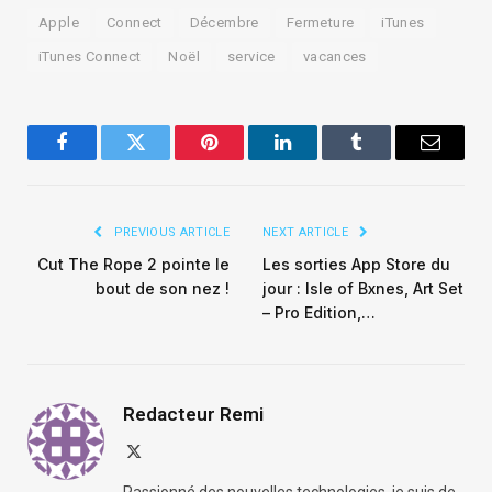
Apple
Connect
Décembre
Fermeture
iTunes
iTunes Connect
Noël
service
vacances
Facebook
Twitter
Pinterest
LinkedIn
Tumblr
Email
PREVIOUS ARTICLE
NEXT ARTICLE
Cut The Rope 2 pointe le
Les sorties App Store du
bout de son nez !
jour : Isle of Bxnes, Art Set
– Pro Edition,…
Redacteur Remi
X
(Twitter)
Passionné des nouvelles technologies, je suis de