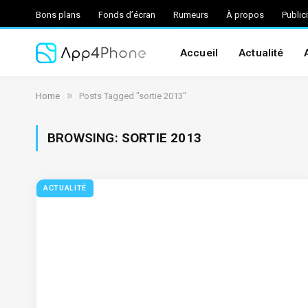
Bons plans
Fonds d’écran
Rumeurs
À propos
Public
Accueil
Actualité
»
Home
Posts Tagged "sortie 2013"
BROWSING:
SORTIE 2013
ACTUALITÉ