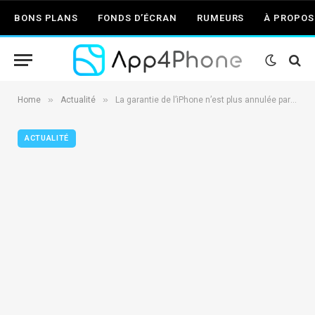
BONS PLANS
FONDS D’ÉCRAN
RUMEURS
À PROPOS
»
»
Home
Actualité
La garantie de l’iPhone n’est plus annulée par les réparations tierces de l’écran
ACTUALITÉ