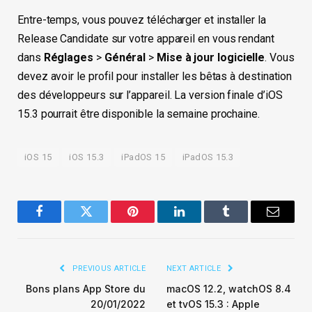
Entre-temps, vous pouvez télécharger et installer la
Release Candidate sur votre appareil en vous rendant
dans
Réglages
>
Général
>
Mise à jour logicielle
. Vous
devez avoir le profil pour installer les bêtas à destination
des développeurs sur l’appareil. La version finale d’iOS
15.3 pourrait être disponible la semaine prochaine.
iOS 15
iOS 15.3
iPadOS 15
iPadOS 15.3
Facebook
Twitter
Pinterest
LinkedIn
Tumblr
Email
PREVIOUS ARTICLE
NEXT ARTICLE
Bons plans App Store du
macOS 12.2, watchOS 8.4
20/01/2022
et tvOS 15.3 : Apple