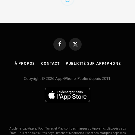
Facebook
X
(Twitter)
À PROPOS
CONTACT
PUBLICITÉ SUR APP4PHONE
Copyright © 2026 App4Phone. Publié depuis 2011.
Apple, le logo Apple, iPod, iTunes et Mac sont des marques d’Apple Inc., déposées aux
États-Unis et dans d’autres pays. iPhone et MacBook Air sont des marques déposées