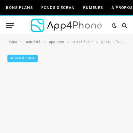
BONS PLANS
FONDS D’ÉCRAN
RUMEURS
À PROPOS
»
»
»
»
Home
Actualité
App Store
Mises à jour
iOS 15.3 (et iPadOS 15.3) : la Release Candidate (RC) est disponible
MISES À JOUR