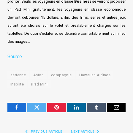
profiter. Seuls les voyageurs en
classe Business
se verront proposer
un iPad Mini gratuitement, les voyageurs en classe économique
devront débourser
15 dollars
. Enfin, des films, séries et autres jeux
auront été choisis sur le volet et préalablement chargés sur les
tablettes. De quoi s’éclater et se détendre confortablement au milieu
des nuages…
Source
aérienne
Avion
compagnie
Hawaiian Airlines
Insolite
iPad Mini
Facebook
Twitter
Pinterest
LinkedIn
Tumblr
Email
PREVIOUS ARTICLE
NEXT ARTICLE