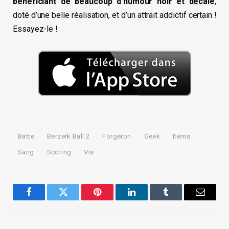
bénéficiant de beaucoup d’humour noir et décalé
,
doté d’une belle réalisation, et d’un attrait addictif certain !
Essayez-le !
Batte
Berzerk Ball 2
Forgeron
Geek
Items
Sang
Scoring
Vis
Facebook
Twitter
Pinterest
LinkedIn
Tumblr
Email