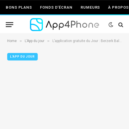
BONS PLANS
FONDS D’ÉCRAN
RUMEURS
À PROPOS
»
»
Home
L’App du jour
L’application gratuite du Jour : Berzerk Ball 2
L’APP DU JOUR