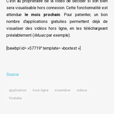
C’est au propriétaire de la vidéo de décider si son bien
sera visualisable hors connexion. Cette fonctionnalité est
attendue
le mois prochain
. Pour patienter, un bon
nombre d’applications gratuites permettent déjà de
visualiser des vidéos hors ligne, en les téléchargeant
préalablement (
iMusic
par exemple).
[bawbpl id= »57719″ template= »boxtest »]
Source
application
hors ligne
novembre
videos
Youtube