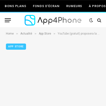
BONS PLANS
FONDS D’ÉCRAN
RUMEURS
À PROPOS
»
»
»
Home
Actualité
App Store
YouTube (gratuit) proposera la lecture hors ligne des vidéos en novembre
APP STORE