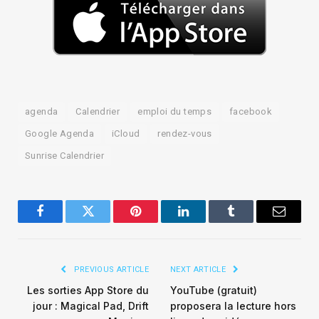
agenda
Calendrier
emploi du temps
facebook
Google Agenda
iCloud
rendez-vous
Sunrise Calendrier
Facebook
Twitter
Pinterest
LinkedIn
Tumblr
Email
PREVIOUS ARTICLE
NEXT ARTICLE
Les sorties App Store du
YouTube (gratuit)
jour : Magical Pad, Drift
proposera la lecture hors