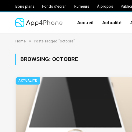
Bons plans
Fonds d’écran
Rumeurs
À propos
Public
Accueil
Actualité
»
Home
Posts Tagged "octobre"
BROWSING:
OCTOBRE
ACTUALITÉ