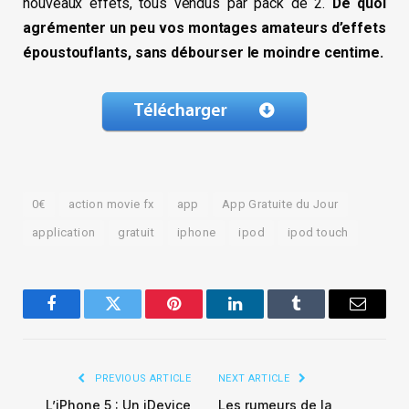
nouveaux effets, tous vendus par pack de 2.
De quoi
agrémenter un peu vos montages amateurs d’effets
époustouflants, sans débourser le moindre centime.
0€
action movie fx
app
App Gratuite du Jour
application
gratuit
iphone
ipod
ipod touch
Facebook
Twitter
Pinterest
LinkedIn
Tumblr
Email
PREVIOUS ARTICLE
NEXT ARTICLE
L’iPhone 5 : Un iDevice
Les rumeurs de la