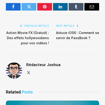
Facebook
Twitter
Pinterest
LinkedIn
Tumblr
Email
PREVIOUS ARTICLE
NEXT ARTICLE
Action Movie FX (Gratuit) :
Astuce iOS6 : Comment se
Des effets hollywoodiens
servir de PassBook ?
pour vos vidéos !
Rédacteur Joshua
X
(Twitter)
Related
Posts