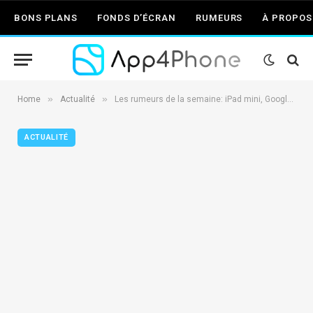
BONS PLANS
FONDS D’ÉCRAN
RUMEURS
À PROPOS
»
»
Home
Actualité
Les rumeurs de la semaine: iPad mini, Google Maps…
ACTUALITÉ