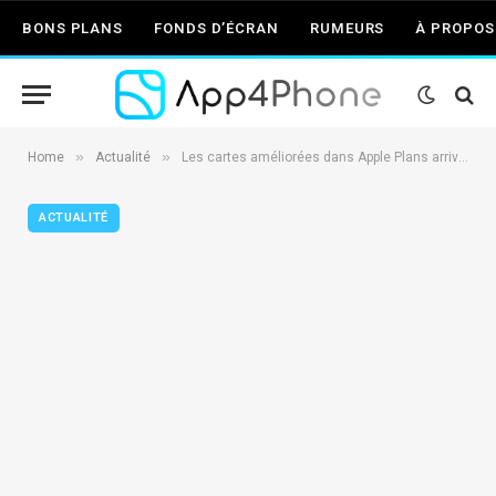
BONS PLANS
FONDS D’ÉCRAN
RUMEURS
À PROPOS
»
»
Home
Actualité
Les cartes améliorées dans Apple Plans arrivent au Canada
ACTUALITÉ