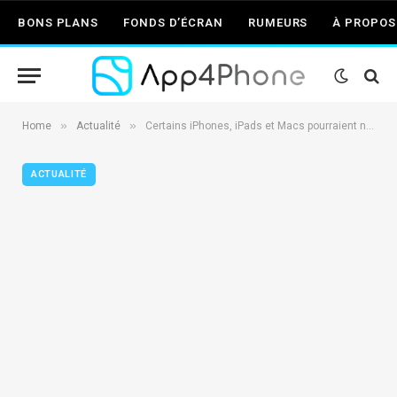
BONS PLANS
FONDS D’ÉCRAN
RUMEURS
À PROPOS
»
»
Home
Actualité
Certains iPhones, iPads et Macs pourraient ne pas supporter les nouveaux systèmes d’Apple
ACTUALITÉ