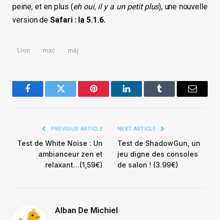
peine, et en plus (
eh oui, il y a un petit plus
), une nouvelle
version de
Safari : la 5.1.6.
Lion
mac
màj
Facebook
Twitter
Pinterest
LinkedIn
Tumblr
Email
PREVIOUS ARTICLE
NEXT ARTICLE
Test de White Noise : Un
Test de ShadowGun, un
ambianceur zen et
jeu digne des consoles
relaxant…(1,59€)
de salon ! (3.99€)
Alban De Michiel