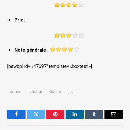
Prix :
Note générale :
[bawbpl id= »47697″ template= »boxtest »]
armes
combat
Guerre
jeu
Facebook
Twitter
Pinterest
LinkedIn
Tumblr
Email