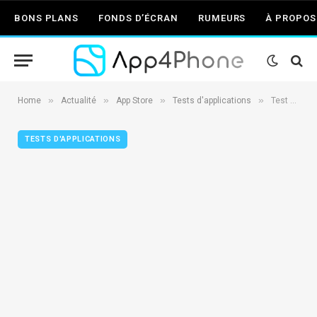
BONS PLANS
FONDS D’ÉCRAN
RUMEURS
À PROPOS
»
»
»
»
Home
Actualité
App Store
Tests d'applications
Test de ShadowGun, un jeu digne des consoles de salon ! (3.99€)
TESTS D'APPLICATIONS