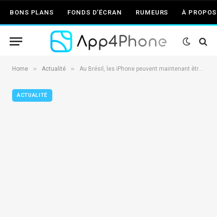
BONS PLANS
FONDS D’ÉCRAN
RUMEURS
À PROPOS
»
»
Home
Actualité
Au Brésil, les iPhone peuvent maintenant être utilisés comme terminaux de paiement grâce à Tap to Pay
ACTUALITÉ