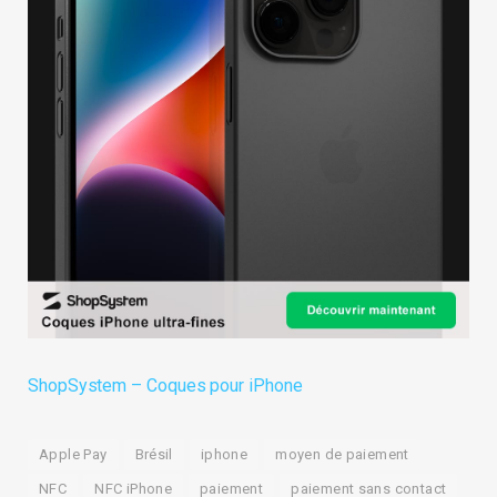
ShopSystem – Coques pour iPhone
Apple Pay
Brésil
iphone
moyen de paiement
NFC
NFC iPhone
paiement
paiement sans contact