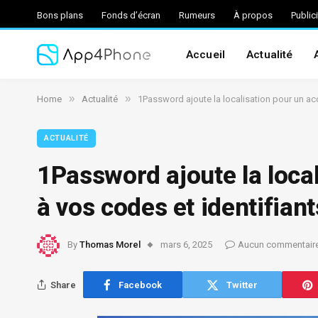
Bons plans
Fonds d’écran
Rumeurs
À propos
Public
Accueil
Actualité
»
»
Home
Actualité
1Password ajoute la localisation pour un acc
ACTUALITÉ
1Password ajoute la loca
à vos codes et identifiant
By
Thomas Morel
mars 6, 2025
Aucun commentair
Share
Facebook
Twitter