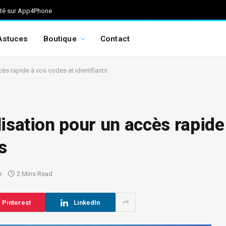
ité sur App4Phone
Astuces
Boutique
Contact
ès rapide à vos codes et identifiants
lisation pour un accès rapide
s
e
2 Mins Read
Pinterest
LinkedIn